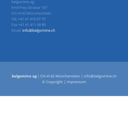
belgomine ag
Emil Frey-Strasse 167
CH-4142 Münchenstein
Tel. +41 61 416 07 70
Fax +41 61 411 08 80
Email:
info@belgomine.ch
belgomine ag
| CH-4142 Münchenstein |
info@belgomine.ch
© Copyright |
Impressum