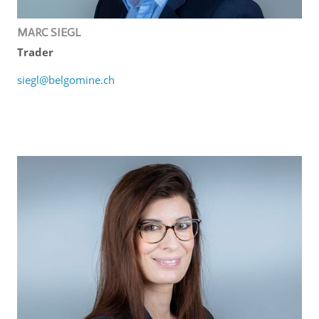
MARC SIEGL
Trader
siegl@belgomine.ch