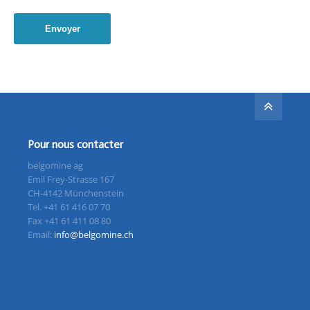
Envoyer
Pour nous contacter
belgomine ag
Emil Frey-Strasse 167
CH-4142 Münchenstein
Tel. +41 61 416 07 70
Fax +41 61 411 08 80
Email:
info@belgomine.ch